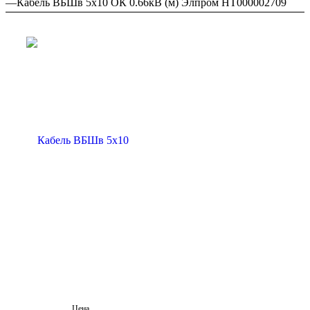
—
Кабель ВБШв 5х10 ОК 0.66кВ (м) Элпром НТ000002709
Цена