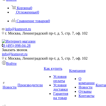
Корзина
0
Отложенные
0
Сравнение товаров
0
info@ksmsvet.ru
г. Москва, Ленинградский пр-т, д. 5, стр. 7, оф. 102
8 (495) 098-04-28
Заказать звонок
info@ksmsvet.ru
г. Москва, Ленинградский пр-т, д. 5, стр. 7, оф. 102
Войти
Как купить
Компания
Условия
О
оплаты
компании
Производители
Условия
Конта
Новости
Новости
доставки
Отзывы
Гарантия
Контакты
на товар