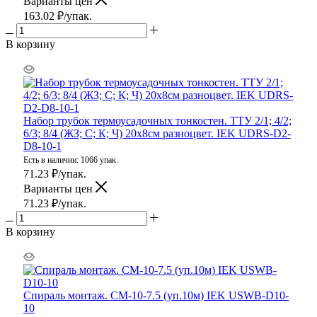
Варианты цен
163.02
₽
/упак.
В корзину
Набор трубок термоусадочных тонкостен. ТТУ 2/1; 4/2;
6/3; 8/4 (ЖЗ; С; К; Ч) 20х8см разноцвет. IEK UDRS-D2-
D8-10-1
Есть в наличии: 1066 упак.
71.23
₽
/упак.
Варианты цен
71.23
₽
/упак.
В корзину
Спираль монтаж. СМ-10-7.5 (уп.10м) IEK USWB-D10-
10