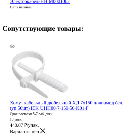
ЭлектрокабельНН M0001062
Нет в наличии
Сопутствующие товары:
Хомут кабельный дюбельный ХД 7х150 полиамид бел.
(уп.50шт) IEK UHH80-7-150-50-K01-F
Срок поставки 5-7 раб. дней:
18 упак.
440.07
₽
/упак.
Варианты цен