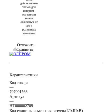
действительна
только для
интернет-
магазина и
может
отличаться от
цен в
розничных
магазинах
Отложить
Сравнить
Характеристики
Код товара
—
797001563
Артикул
—
НТ000002709
Код единицы измерения размера (ДхШхВ)