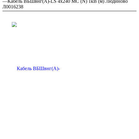
—
Кабель ВБШвнг(А)-LS 4х240 МС (N) 1кВ (м) Людиново
Л0016238