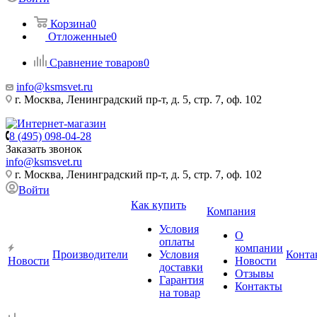
Корзина
0
Отложенные
0
Сравнение товаров
0
info@ksmsvet.ru
г. Москва, Ленинградский пр-т, д. 5, стр. 7, оф. 102
8 (495) 098-04-28
Заказать звонок
info@ksmsvet.ru
г. Москва, Ленинградский пр-т, д. 5, стр. 7, оф. 102
Войти
Как купить
Компания
Условия
О
оплаты
компании
Производители
Условия
Конта
Новости
Новости
доставки
Отзывы
Гарантия
Контакты
на товар