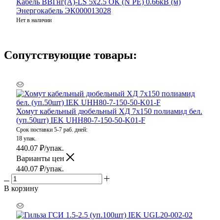
Кабель ВВГнг(А)-LS 5х2.5 ОК (N PE) 0.66кВ (м)
Энергокабель ЭК000013028
Нет в наличии
Сопутствующие товары:
Хомут кабельный дюбельный ХД 7х150 полиамид бел.
(уп.50шт) IEK UHH80-7-150-50-K01-F
Срок поставки 5-7 раб. дней:
18 упак.
440.07
₽
/упак.
Варианты цен
440.07
₽
/упак.
В корзину