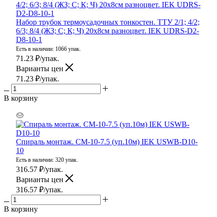
Набор трубок термоусадочных тонкостен. ТТУ 2/1; 4/2;
6/3; 8/4 (ЖЗ; С; К; Ч) 20х8см разноцвет. IEK UDRS-D2-
D8-10-1
Есть в наличии: 1066 упак.
71.23
₽
/упак.
Варианты цен
71.23
₽
/упак.
В корзину
Спираль монтаж. СМ-10-7.5 (уп.10м) IEK USWB-D10-
10
Есть в наличии: 320 упак.
316.57
₽
/упак.
Варианты цен
316.57
₽
/упак.
В корзину