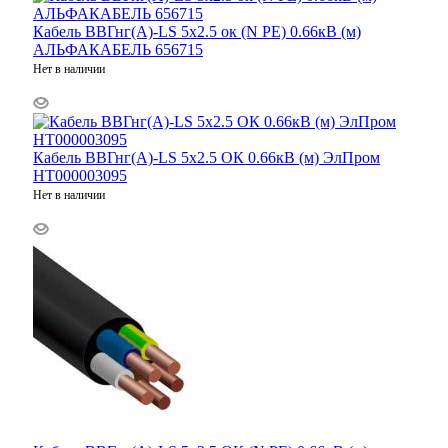
Кабель ВВГнг(А)-LS 5х2.5 ок (N PE) 0.66кВ (м)
АЛЬФАКАБЕЛЬ 656715
Нет в наличии
Кабель ВВГнг(А)-LS 5х2.5 ОК 0.66кВ (м) ЭлПром
НТ000003095
Нет в наличии