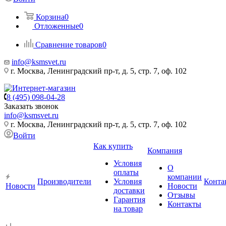
Корзина
0
Отложенные
0
Сравнение товаров
0
info@ksmsvet.ru
г. Москва, Ленинградский пр-т, д. 5, стр. 7, оф. 102
8 (495) 098-04-28
Заказать звонок
info@ksmsvet.ru
г. Москва, Ленинградский пр-т, д. 5, стр. 7, оф. 102
Войти
Как купить
Компания
Условия
О
оплаты
компании
Производители
Условия
Конта
Новости
Новости
доставки
Отзывы
Гарантия
Контакты
на товар