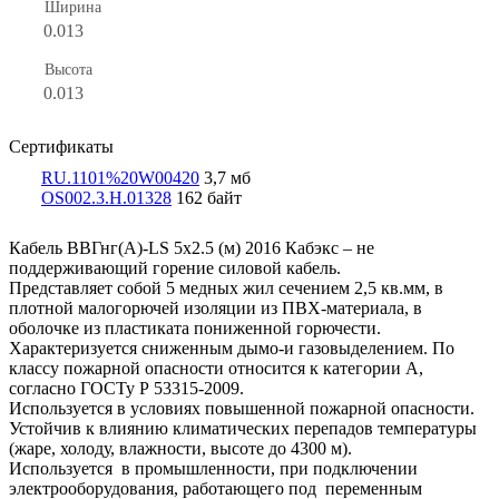
Ширина
0.013
Высота
0.013
Сертификаты
RU.1101%20W00420
3,7 мб
OS002.3.Н.01328
162 байт
Кабель ВВГнг(А)-LS 5х2.5 (м) 2016 Кабэкс – не
поддерживающий горение силовой кабель.
Представляет собой 5 медных жил сечением 2,5 кв.мм, в
плотной малогорючей изоляции из ПВХ-материала, в
оболочке из пластиката пониженной горючести.
Характеризуется сниженным дымо-и газовыделением. По
классу пожарной опасности относится к категории А,
согласно ГОСТу Р 53315-2009.
Используется в условиях повышенной пожарной опасности.
Устойчив к влиянию климатических перепадов температуры
(жаре, холоду, влажности, высоте до 4300 м).
Используется в промышленности, при подключении
электрооборудования, работающего под переменным