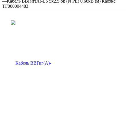
—
Кабель ВВГнг(А)-LS 5х2.5 ок (N PE) 0.66кВ (м) Кабэкс
ТГ000004483