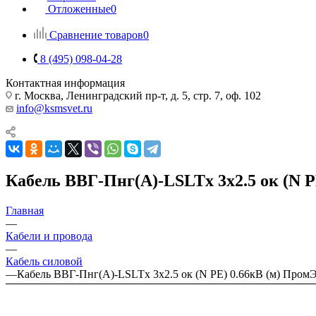
Отложенные
0
Сравнение товаров
0
8 (495) 098-04-28
Контактная информация
г. Москва, Ленинградский пр-т, д. 5, стр. 7, оф. 102
info@ksmsvet.ru
Кабель ВВГ-Пнг(А)-LSLTx 3х2.5 ок (N P
Главная
—
Кабели и провода
—
Кабель силовой
—
Кабель ВВГ-Пнг(А)-LSLTx 3х2.5 ок (N PE) 0.66кВ (м) Пром