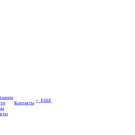
мпании
+ ЕЩЕ
сти
Контакты
вы
акты