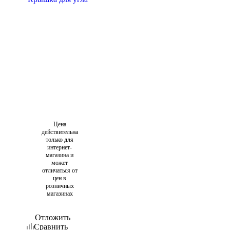
Цена
действительна
только для
интернет-
магазина и
может
отличаться от
цен в
розничных
магазинах
Отложить
Сравнить