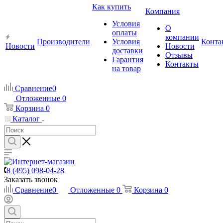
Как купить
Компания
Условия
О
оплаты
компании
Производители
Условия
Конта
Новости
Новости
доставки
Отзывы
Гарантия
Контакты
на товар
Сравнение
0
Отложенные
0
Корзина
0
Каталог
8 (495) 098-04-28
Заказать звонок
Сравнение
0
Отложенные
0
Корзина
0