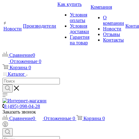
Как купить
Компания
Условия
О
оплаты
компании
Производители
Условия
Конта
Новости
Новости
доставки
Отзывы
Гарантия
Контакты
на товар
Сравнение
0
Отложенные
0
Корзина
0
Каталог
8 (495) 098-04-28
Заказать звонок
Сравнение
0
Отложенные
0
Корзина
0