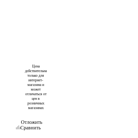
Цена
действительна
только для
интернет-
магазина и
может
отличаться от
цен в
розничных
магазинах
Отложить
Сравнить