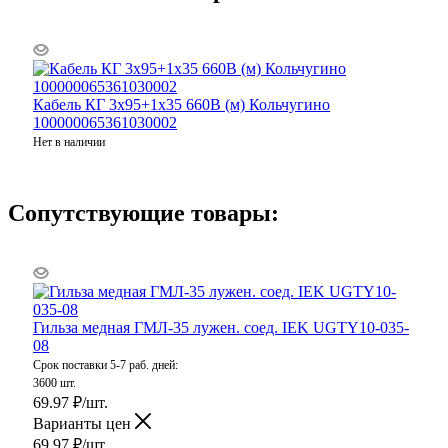
Кабель КГ 3х95+1х35 660В (м) Кольчугино
100000065361030002
Нет в наличии
Сопутствующие товары:
Гильза медная ГМЛ-35 лужен. соед. IEK UGTY10-035-
08
Срок поставки 5-7 раб. дней:
3600 шт.
69.97
₽
/шт.
Варианты цен
69.97
₽
/шт.