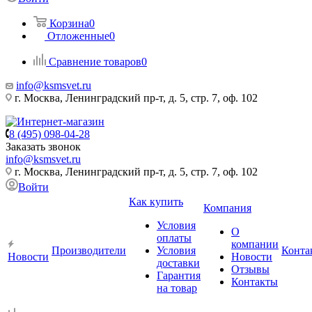
Корзина
0
Отложенные
0
Сравнение товаров
0
info@ksmsvet.ru
г. Москва, Ленинградский пр-т, д. 5, стр. 7, оф. 102
8 (495) 098-04-28
Заказать звонок
info@ksmsvet.ru
г. Москва, Ленинградский пр-т, д. 5, стр. 7, оф. 102
Войти
Как купить
Компания
Условия
О
оплаты
компании
Производители
Условия
Конта
Новости
Новости
доставки
Отзывы
Гарантия
Контакты
на товар