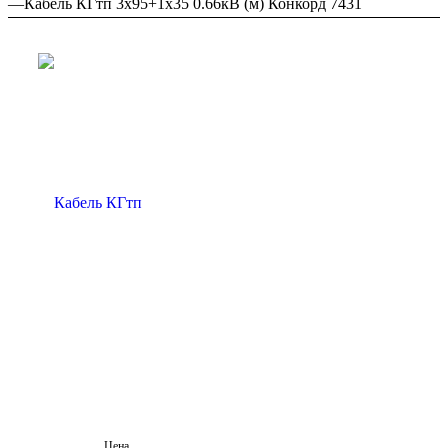
—
Кабель КГтп 3х95+1х35 0.66кВ (м) Конкорд 7431
Цена