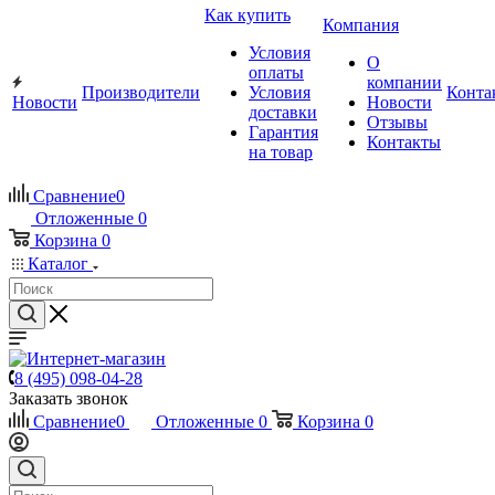
Как купить
Компания
Условия
О
оплаты
компании
Производители
Условия
Конта
Новости
Новости
доставки
Отзывы
Гарантия
Контакты
на товар
Сравнение
0
Отложенные
0
Корзина
0
Каталог
8 (495) 098-04-28
Заказать звонок
Сравнение
0
Отложенные
0
Корзина
0