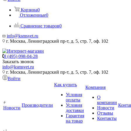
Корзина
0
Отложенные
0
Сравнение товаров
0
info@ksmsvet.ru
г. Москва, Ленинградский пр-т, д. 5, стр. 7, оф. 102
8 (495) 098-04-28
Заказать звонок
info@ksmsvet.ru
г. Москва, Ленинградский пр-т, д. 5, стр. 7, оф. 102
Войти
Как купить
Компания
Условия
О
оплаты
компании
Производители
Условия
Конта
Новости
Новости
доставки
Отзывы
Гарантия
Контакты
на товар