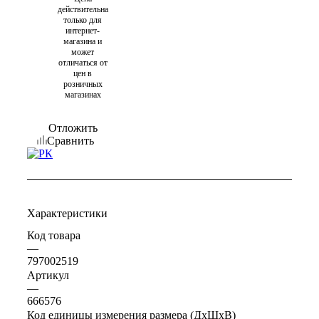
действительна
только для
интернет-
магазина и
может
отличаться от
цен в
розничных
магазинах
Отложить
Сравнить
Характеристики
Код товара
—
797002519
Артикул
—
666576
Код единицы измерения размера (ДхШхВ)