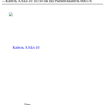
—
Кабель ААБл-10 3х150 ож (м) Рыбинсккабель 666576
Цена