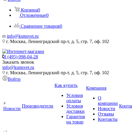
Корзина
0
Отложенные
0
Сравнение товаров
0
info@ksmsvet.ru
г. Москва, Ленинградский пр-т, д. 5, стр. 7, оф. 102
8 (495) 098-04-28
Заказать звонок
info@ksmsvet.ru
г. Москва, Ленинградский пр-т, д. 5, стр. 7, оф. 102
Войти
Как купить
Компания
Условия
О
оплаты
компании
Производители
Условия
Конта
Новости
Новости
доставки
Отзывы
Гарантия
Контакты
на товар