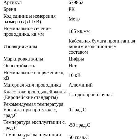
Артикул
679862
Бренд
РК
Код единицы измерения
Метр
размера (ДхШхВ)
Номинальное сечение
185 кв.мм
проводника, кв.мм
Кабельная бумага пропитанная
Изоляция жилы
вязким изоляционным
составом
Маркировка жилы
Цифры
Огнестойкость
Нет
Номинальное напряжение u,
10 кВ
кВ
Материал жил проводника
Алюминий
Класс токопроводящей жилы
1 - однопроволочная
(Европейские стандарты)
Рекомендуемая температура
монтажа при протяжке с,
0 град.C
град.C
Температура эксплуатации с,
-50 град.C
град.C
Температура эксплуатации
50 град.C