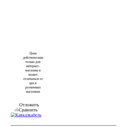
Цена
действительна
только для
интернет-
магазина и
может
отличаться от
цен в
розничных
магазинах
Отложить
Сравнить