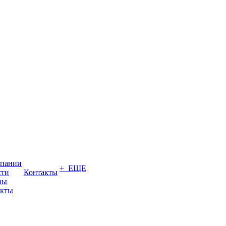
мпании
+ ЕЩЕ
сти
Контакты
вы
акты