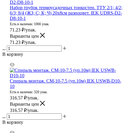
Набор трубок термоусадочных тонкостен. ТТУ 2/1; 4/2;
6/3; 8/4 (ЖЗ; С; К; Ч) 20х8см разноцвет. IEK UDRS-D2-
D8-10-1
Есть в наличии: 1066 упак.
71.23
₽
/упак.
Варианты цен
71.23
₽
/упак.
В корзину
Спираль монтаж. СМ-10-7.5 (уп.10м) IEK USWB-D10-
10
Есть в наличии: 320 упак.
316.57
₽
/упак.
Варианты цен
316.57
₽
/упак.
В корзину