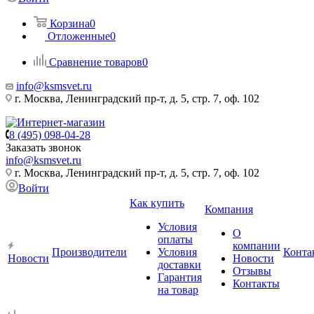
Корзина
0
Отложенные
0
Сравнение товаров
0
info@ksmsvet.ru
г. Москва, Ленинградский пр-т, д. 5, стр. 7, оф. 102
8 (495) 098-04-28
Заказать звонок
info@ksmsvet.ru
г. Москва, Ленинградский пр-т, д. 5, стр. 7, оф. 102
Войти
Как купить
Компания
Условия
О
оплаты
компании
Производители
Условия
Конта
Новости
Новости
доставки
Отзывы
Гарантия
Контакты
на товар