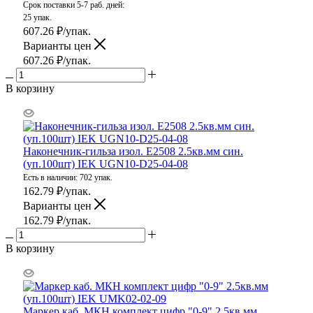
Срок поставки 5-7 раб. дней:
25 упак.
607.26
₽
/упак.
Варианты цен
607.26
₽
/упак.
В корзину
Наконечник-гильза изол. Е2508 2.5кв.мм син.
(уп.100шт) IEK UGN10-D25-04-08
Есть в наличии: 702 упак.
162.79
₽
/упак.
Варианты цен
162.79
₽
/упак.
В корзину
Маркер каб. МКН комплект цифр "0-9" 2.5кв.мм