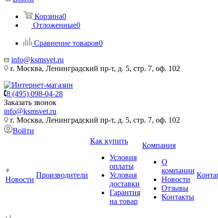
Корзина
0
Отложенные
0
Сравнение товаров
0
info@ksmsvet.ru
г. Москва, Ленинградский пр-т, д. 5, стр. 7, оф. 102
8 (495) 098-04-28
Заказать звонок
info@ksmsvet.ru
г. Москва, Ленинградский пр-т, д. 5, стр. 7, оф. 102
Войти
Как купить
Компания
Условия
О
оплаты
компании
Производители
Условия
Конта
Новости
Новости
доставки
Отзывы
Гарантия
Контакты
на товар