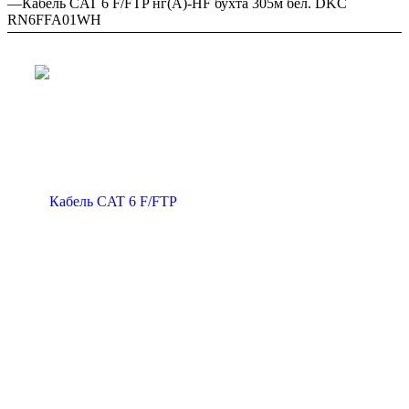
—
Кабель CAT 6 F/FTP нг(А)-HF бухта 305м бел. DKC
RN6FFA01WH