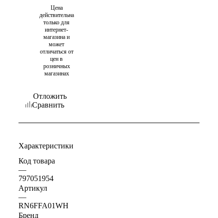
Цена
действительна
только для
интернет-
магазина и
может
отличаться от
цен в
розничных
магазинах
Отложить
Сравнить
Характеристики
Код товара
—
797051954
Артикул
—
RN6FFA01WH
Бренд