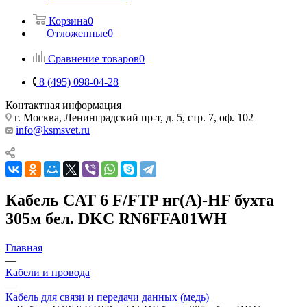
Корзина
0
Отложенные
0
Сравнение товаров
0
8 (495) 098-04-28
Контактная информация
г. Москва, Ленинградский пр-т, д. 5, стр. 7, оф. 102
info@ksmsvet.ru
Кабель CAT 6 F/FTP нг(А)-HF бухта
305м бел. DKC RN6FFA01WH
Главная
—
Кабели и провода
—
Кабель для связи и передачи данных (медь)