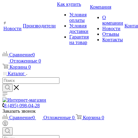
Как купить
Компания
Условия
О
оплаты
компании
Производители
Условия
Конта
Новости
Новости
доставки
Отзывы
Гарантия
Контакты
на товар
Сравнение
0
Отложенные
0
Корзина
0
Каталог
8 (495) 098-04-28
Заказать звонок
Сравнение
0
Отложенные
0
Корзина
0