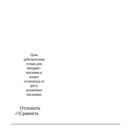
Цена
действительна
только для
интернет-
магазина и
может
отличаться от
цен в
розничных
магазинах
Отложить
Сравнить