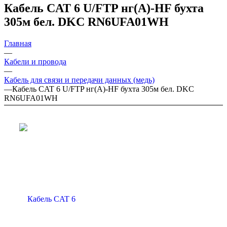
Кабель CAT 6 U/FTP нг(А)-HF бухта
305м бел. DKC RN6UFA01WH
Главная
—
Кабели и провода
—
Кабель для связи и передачи данных (медь)
—
Кабель CAT 6 U/FTP нг(А)-HF бухта 305м бел. DKC
RN6UFA01WH