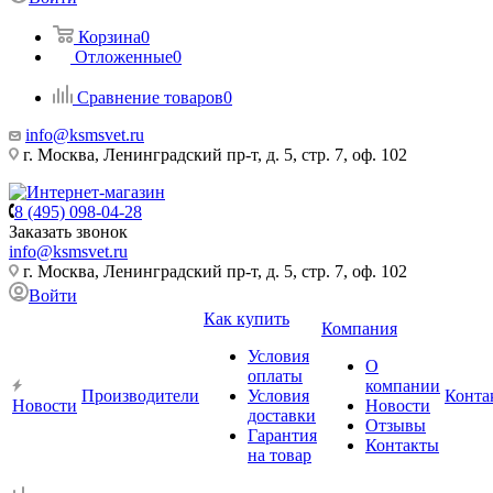
Корзина
0
Отложенные
0
Сравнение товаров
0
info@ksmsvet.ru
г. Москва, Ленинградский пр-т, д. 5, стр. 7, оф. 102
8 (495) 098-04-28
Заказать звонок
info@ksmsvet.ru
г. Москва, Ленинградский пр-т, д. 5, стр. 7, оф. 102
Войти
Как купить
Компания
Условия
О
оплаты
компании
Производители
Условия
Конта
Новости
Новости
доставки
Отзывы
Гарантия
Контакты
на товар