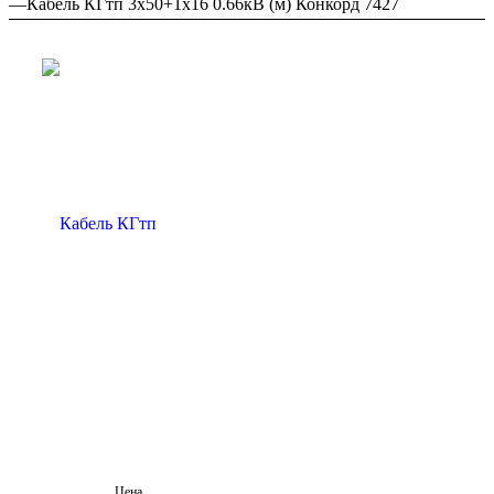
—
Кабель КГтп 3х50+1х16 0.66кВ (м) Конкорд 7427
Цена