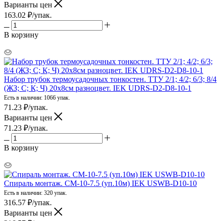
Варианты цен
163.02
₽
/упак.
В корзину
Набор трубок термоусадочных тонкостен. ТТУ 2/1; 4/2; 6/3; 8/4
(ЖЗ; С; К; Ч) 20х8см разноцвет. IEK UDRS-D2-D8-10-1
Есть в наличии: 1066 упак.
71.23
₽
/упак.
Варианты цен
71.23
₽
/упак.
В корзину
Спираль монтаж. СМ-10-7.5 (уп.10м) IEK USWB-D10-10
Есть в наличии: 320 упак.
316.57
₽
/упак.
Варианты цен