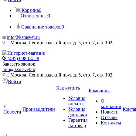
Корзина
0
Отложенные
0
Сравнение товаров
0
info@ksmsvet.ru
г. Москва, Ленинградский пр-т, д. 5, стр. 7, оф. 102
8 (495) 098-04-28
Заказать звонок
info@ksmsvet.ru
г. Москва, Ленинградский пр-т, д. 5, стр. 7, оф. 102
Войти
Как купить
Компания
Условия
О
оплаты
компании
Производители
Условия
Конта
Новости
Новости
доставки
Отзывы
Гарантия
Контакты
на товар