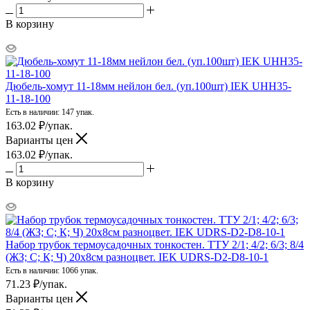
В корзину
Дюбель-хомут 11-18мм нейлон бел. (уп.100шт) IEK UHH35-
11-18-100
Есть в наличии: 147 упак.
163.02
₽
/упак.
Варианты цен
163.02
₽
/упак.
В корзину
Набор трубок термоусадочных тонкостен. ТТУ 2/1; 4/2; 6/3; 8/4
(ЖЗ; С; К; Ч) 20х8см разноцвет. IEK UDRS-D2-D8-10-1
Есть в наличии: 1066 упак.
71.23
₽
/упак.
Варианты цен