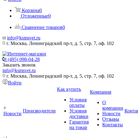
Корзина
0
Отложенные
0
Сравнение товаров
0
info@ksmsvet.ru
г. Москва, Ленинградский пр-т, д. 5, стр. 7, оф. 102
8 (495) 098-04-28
Заказать звонок
info@ksmsvet.ru
г. Москва, Ленинградский пр-т, д. 5, стр. 7, оф. 102
Войти
Как купить
Компания
Условия
О
оплаты
компании
Производители
Условия
Конта
Новости
Новости
доставки
Отзывы
Гарантия
Контакты
на товар