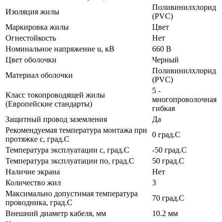
Поливинилхлорид
Изоляция жилы
(PVC)
Маркировка жилы
Цвет
Огнестойкость
Нет
Номинальное напряжение u, кВ
660 В
Цвет оболочки
Черный
Поливинилхлорид
Материал оболочки
(PVC)
5 -
Класс токопроводящей жилы
многопроволочная
(Европейские стандарты)
гибкая
Защитный провод заземления
Да
Рекомендуемая температура монтажа при
0 град.C
протяжке с, град.C
Температура эксплуатации с, град.C
-50 град.C
Температура эксплуатации по, град.C
50 град.C
Наличие экрана
Нет
Количество жил
3
Максимально допустимая температура
70 град.C
проводника, град.C
Внешний диаметр кабеля, мм
10.2 мм