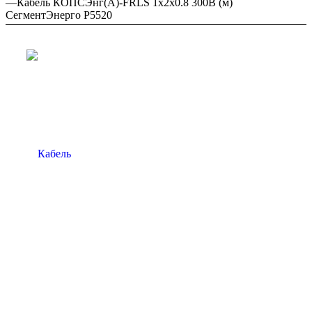
—
Кабель КОПСЭнг(А)-FRLS 1х2х0.8 300В (м)
СегментЭнерго Р5520