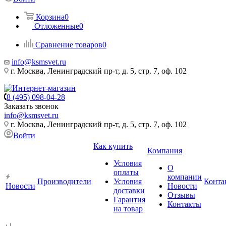
Корзина
0
Отложенные
0
Сравнение товаров
0
info@ksmsvet.ru
г. Москва, Ленинградский пр-т, д. 5, стр. 7, оф. 102
8 (495) 098-04-28
Заказать звонок
info@ksmsvet.ru
г. Москва, Ленинградский пр-т, д. 5, стр. 7, оф. 102
Войти
Как купить
Компания
Условия
О
оплаты
компании
Производители
Условия
Конта
Новости
Новости
доставки
Отзывы
Гарантия
Контакты
на товар