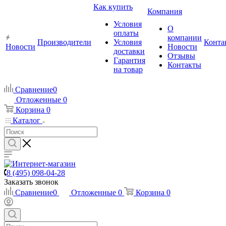
Как купить
Компания
Условия
О
оплаты
компании
Производители
Условия
Конта
Новости
Новости
доставки
Отзывы
Гарантия
Контакты
на товар
Сравнение
0
Отложенные
0
Корзина
0
Каталог
8 (495) 098-04-28
Заказать звонок
Сравнение
0
Отложенные
0
Корзина
0