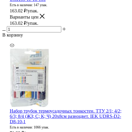
Есть в наличии: 147 упак.
163.02
₽
/упак.
Варианты цен
163.02
₽
/упак.
В корзину
Набор трубок термоусадочных тонкостен. ТТУ 2/1; 4/2;
6/3; 8/4 (ЖЗ; С; К; Ч) 20х8см разноцвет. IEK UDRS-D2-
D8-10-1
Есть в наличии: 1066 упак.