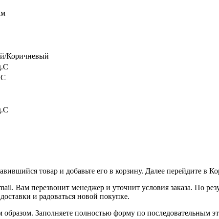
мм
й/Коричневый
д.C
.C
д.C
вившийся товар и добавьте его в корзину. Далее перейдите в К
ail. Вам перезвонит менеджер и уточнит условия заказа. По ре
 доставки и радоваться новой покупке.
образом. Заполняете полностью форму по последовательным этап