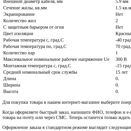
Внешний диаметр кабеля, мм
5.9 мм
Сечение жилы, кв.мм
1.5 кв.
Экранирование
Нет
Количество жил
2
С защитным барьером от огня
Нет
Цвет изоляции
Красны
Рабочая температура с, град.C
-40 гра
Рабочая температура по, град.C
70 град
Количество пар
1
Максимальное номинальное рабочее напряжение Ue
300 В
Монтажная температура с, град.C
-15 гра
Средний номинальный срок службы
15 лет
Длина
0.
Ширина
0.
Высота
0.
Для покупки товара в нашем интернет-магазине выберите понра
Когда оформляете быстрый заказ, напишите ФИО, телефон и e-m
товара на почту или через СМС. Теперь останется только ждать
Оформление заказа в стандартном режиме выглядит следующим 