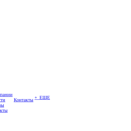
мпании
+ ЕЩЕ
сти
Контакты
вы
акты