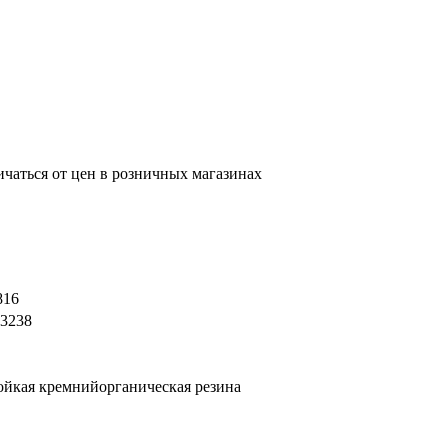
ичаться от цен в розничных магазинах
816
03238
ойкая кремнийорганическая резина