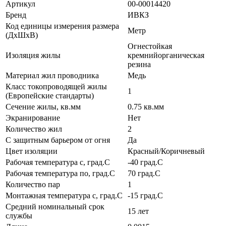
Артикул
00-00014420
Бренд
ИВКЗ
Код единицы измерения размера
Метр
(ДхШхВ)
Огнестойкая
Изоляция жилы
кремнийорганическая
резина
Материал жил проводника
Медь
Класс токопроводящей жилы
1
(Европейские стандарты)
Сечение жилы, кв.мм
0.75 кв.мм
Экранирование
Нет
Количество жил
2
С защитным барьером от огня
Да
Цвет изоляции
Красный/Коричневый
Рабочая температура с, град.C
-40 град.C
Рабочая температура по, град.C
70 град.C
Количество пар
1
Монтажная температура с, град.C
-15 град.C
Средний номинальный срок
15 лет
службы