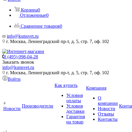
Корзина
0
Отложенные
0
Сравнение товаров
0
info@ksmsvet.ru
г. Москва, Ленинградский пр-т, д. 5, стр. 7, оф. 102
8 (495) 098-04-28
Заказать звонок
info@ksmsvet.ru
г. Москва, Ленинградский пр-т, д. 5, стр. 7, оф. 102
Войти
Как купить
Компания
Условия
О
оплаты
компании
Производители
Условия
Конта
Новости
Новости
доставки
Отзывы
Гарантия
Контакты
на товар