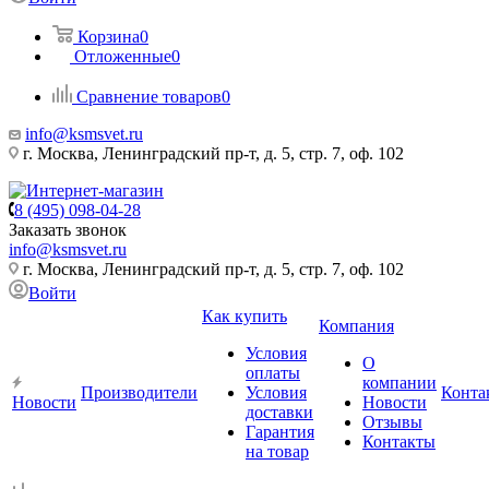
Корзина
0
Отложенные
0
Сравнение товаров
0
info@ksmsvet.ru
г. Москва, Ленинградский пр-т, д. 5, стр. 7, оф. 102
8 (495) 098-04-28
Заказать звонок
info@ksmsvet.ru
г. Москва, Ленинградский пр-т, д. 5, стр. 7, оф. 102
Войти
Как купить
Компания
Условия
О
оплаты
компании
Производители
Условия
Конта
Новости
Новости
доставки
Отзывы
Гарантия
Контакты
на товар