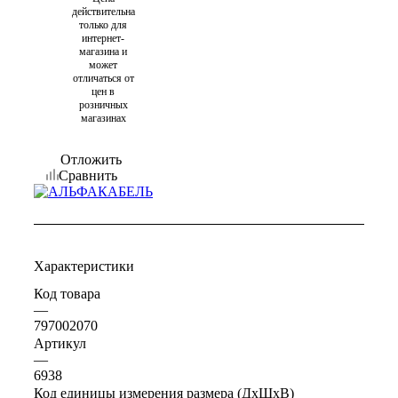
действительна
только для
интернет-
магазина и
может
отличаться от
цен в
розничных
магазинах
Отложить
Сравнить
Характеристики
Код товара
—
797002070
Артикул
—
6938
Код единицы измерения размера (ДхШхВ)