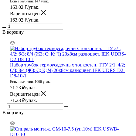
Есть в наличии: 147 упак.
163.02
₽
/упак.
Варианты цен
163.02
₽
/упак.
В корзину
Набор трубок термоусадочных тонкостен. ТТУ 2/1; 4/2;
6/3; 8/4 (ЖЗ; С; К; Ч) 20х8см разноцвет. IEK UDRS-D2-
D8-10-1
Есть в наличии: 1066 упак.
71.23
₽
/упак.
Варианты цен
71.23
₽
/упак.
В корзину