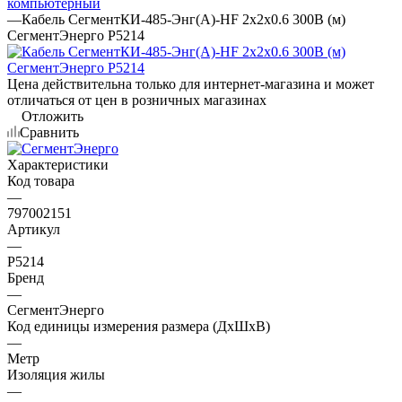
компьютерный
—
Кабель СегментКИ-485-Энг(А)-HF 2х2х0.6 300В (м)
СегментЭнерго Р5214
Цена действительна только для интернет-магазина и может
отличаться от цен в розничных магазинах
Отложить
Сравнить
Характеристики
Код товара
—
797002151
Артикул
—
Р5214
Бренд
—
СегментЭнерго
Код единицы измерения размера (ДхШхВ)
—
Метр
Изоляция жилы
—