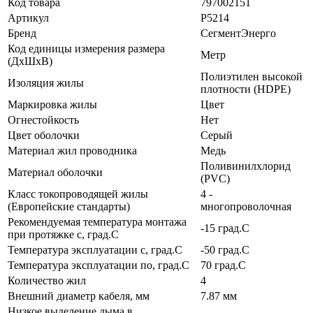
Код товара
797002151
Артикул
Р5214
Бренд
СегментЭнерго
Код единицы измерения размера
Метр
(ДхШхВ)
Полиэтилен высокой
Изоляция жилы
плотности (HDPE)
Маркировка жилы
Цвет
Огнестойкость
Нет
Цвет оболочки
Серый
Материал жил проводника
Медь
Поливинилхлорид
Материал оболочки
(PVC)
Класс токопроводящей жилы
4 -
(Европейские стандарты)
многопроволочная
Рекомендуемая температура монтажа
-15 град.C
при протяжке с, град.C
Температура эксплуатации с, град.C
-50 град.C
Температура эксплуатации по, град.C
70 град.C
Количество жил
4
Внешний диаметр кабеля, мм
7.87 мм
Низкое выделение дыма в