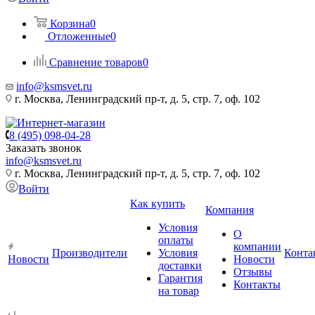
Корзина
0
Отложенные
0
Сравнение товаров
0
info@ksmsvet.ru
г. Москва, Ленинградский пр-т, д. 5, стр. 7, оф. 102
8 (495) 098-04-28
Заказать звонок
info@ksmsvet.ru
г. Москва, Ленинградский пр-т, д. 5, стр. 7, оф. 102
Войти
Как купить
Компания
Условия
О
оплаты
компании
Производители
Условия
Конта
Новости
Новости
доставки
Отзывы
Гарантия
Контакты
на товар