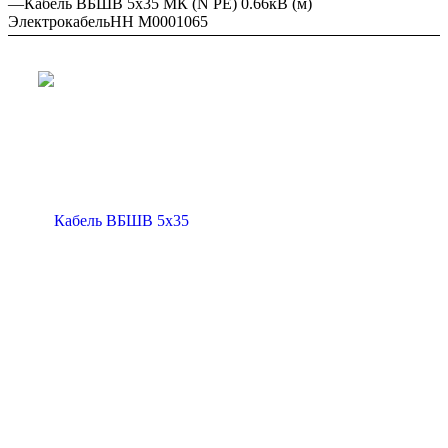
—
Кабель ВБШВ 5х35 МК (N PE) 0.66кВ (м)
ЭлектрокабельНН M0001065