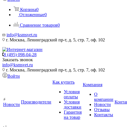
Корзина
0
Отложенные
0
Сравнение товаров
0
info@ksmsvet.ru
г. Москва, Ленинградский пр-т, д. 5, стр. 7, оф. 102
8 (495) 098-04-28
Заказать звонок
info@ksmsvet.ru
г. Москва, Ленинградский пр-т, д. 5, стр. 7, оф. 102
Войти
Как купить
Компания
Условия
О
оплаты
компании
Производители
Условия
Конта
Новости
Новости
доставки
Отзывы
Гарантия
Контакты
на товар