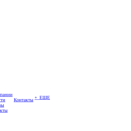
мпании
+ ЕЩЕ
сти
Контакты
вы
акты