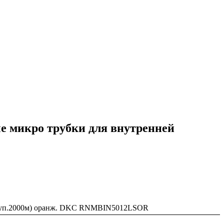
е микро трубки для внутренней
и (уп.2000м) оранж. DKC RNMBIN5012LSOR