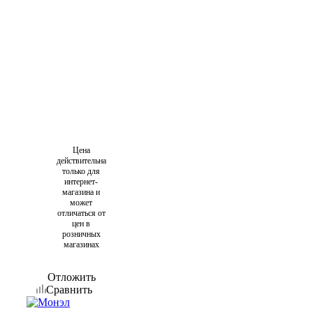
Цена
действительна
только для
интернет-
магазина и
может
отличаться от
цен в
розничных
магазинах
Отложить
Сравнить