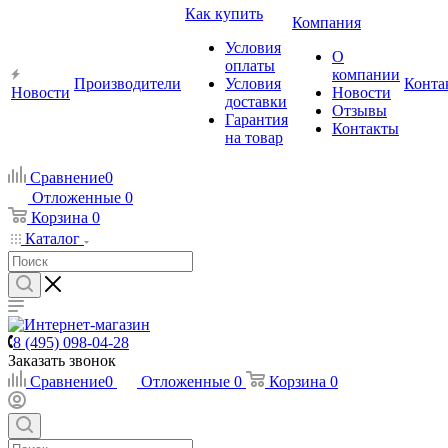
Как купить
Компания
Условия
О
оплаты
компании
Производители
Условия
Конта
Новости
Новости
доставки
Отзывы
Гарантия
Контакты
на товар
Сравнение
0
Отложенные
0
Корзина
0
Каталог
8 (495) 098-04-28
Заказать звонок
Сравнение
0
Отложенные
0
Корзина
0