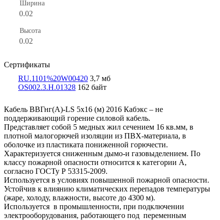
Ширина
0.02
Высота
0.02
Сертификаты
RU.1101%20W00420
3,7 мб
OS002.3.Н.01328
162 байт
Кабель ВВГнг(А)-LS 5х16 (м) 2016 Кабэкс – не
поддерживающий горение силовой кабель.
Представляет собой 5 медных жил сечением 16 кв.мм, в
плотной малогорючей изоляции из ПВХ-материала, в
оболочке из пластиката пониженной горючести.
Характеризуется сниженным дымо-и газовыделением. По
классу пожарной опасности относится к категории А,
согласно ГОСТу Р 53315-2009.
Используется в условиях повышенной пожарной опасности.
Устойчив к влиянию климатических перепадов температуры
(жаре, холоду, влажности, высоте до 4300 м).
Используется в промышленности, при подключении
электрооборудования, работающего под переменным