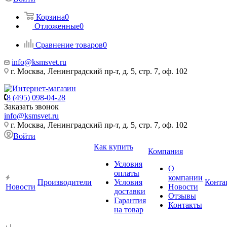
Корзина
0
Отложенные
0
Сравнение товаров
0
info@ksmsvet.ru
г. Москва, Ленинградский пр-т, д. 5, стр. 7, оф. 102
8 (495) 098-04-28
Заказать звонок
info@ksmsvet.ru
г. Москва, Ленинградский пр-т, д. 5, стр. 7, оф. 102
Войти
Как купить
Компания
Условия
О
оплаты
компании
Производители
Условия
Конта
Новости
Новости
доставки
Отзывы
Гарантия
Контакты
на товар