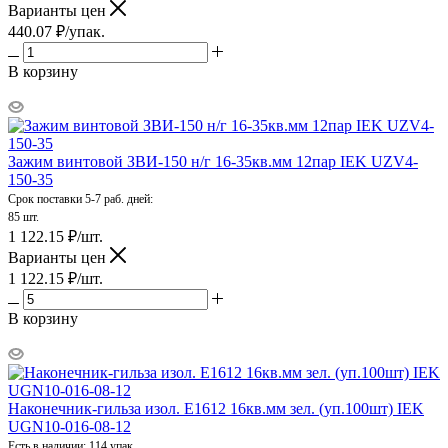
Варианты цен
440.07
₽
/упак.
В корзину
Зажим винтовой ЗВИ-150 н/г 16-35кв.мм 12пар IEK UZV4-
150-35
Срок поставки 5-7 раб. дней:
85 шт.
1 122.15
₽
/шт.
Варианты цен
1 122.15
₽
/шт.
В корзину
Наконечник-гильза изол. Е1612 16кв.мм зел. (уп.100шт) IEK
UGN10-016-08-12
Есть в наличии: 114 упак.