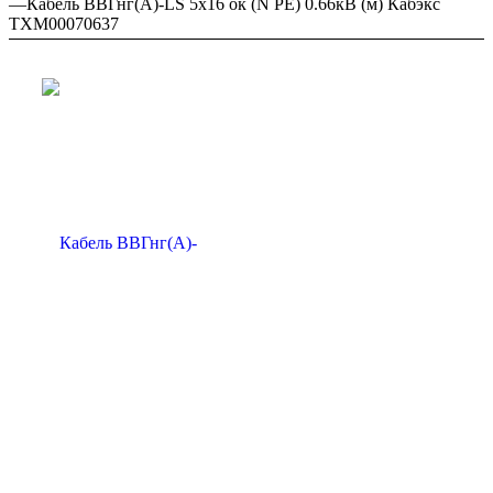
—
Кабель ВВГнг(А)-LS 5х16 ок (N PE) 0.66кВ (м) Кабэкс
ТХМ00070637