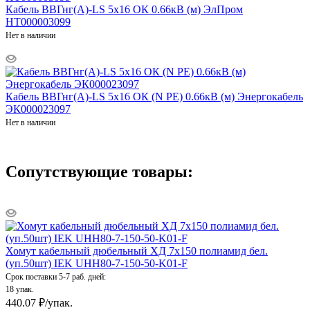
Кабель ВВГнг(А)-LS 5х16 ОК 0.66кВ (м) ЭлПром
НТ000003099
Нет в наличии
Кабель ВВГнг(А)-LS 5х16 ОК (N PE) 0.66кВ (м) Энергокабель
ЭК000023097
Нет в наличии
Сопутствующие товары:
Хомут кабельный дюбельный ХД 7х150 полиамид бел.
(уп.50шт) IEK UHH80-7-150-50-K01-F
Срок поставки 5-7 раб. дней:
18 упак.
440.07
₽
/упак.