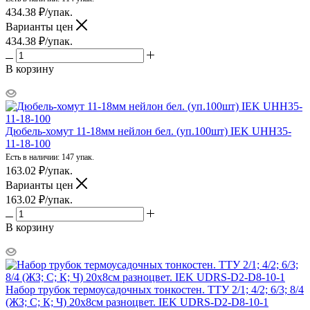
434.38
₽
/упак.
Варианты цен
434.38
₽
/упак.
В корзину
Дюбель-хомут 11-18мм нейлон бел. (уп.100шт) IEK UHH35-
11-18-100
Есть в наличии: 147 упак.
163.02
₽
/упак.
Варианты цен
163.02
₽
/упак.
В корзину
Набор трубок термоусадочных тонкостен. ТТУ 2/1; 4/2; 6/3; 8/4
(ЖЗ; С; К; Ч) 20х8см разноцвет. IEK UDRS-D2-D8-10-1