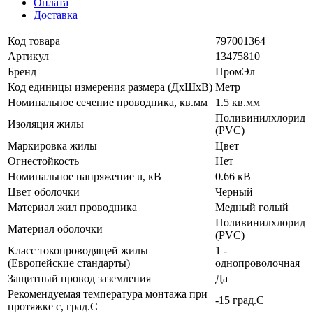
Оплата
Доставка
Код товара
797001364
Артикул
13475810
Бренд
ПромЭл
Код единицы измерения размера (ДхШхВ)
Метр
Номинальное сечение проводника, кв.мм
1.5 кв.мм
Поливинилхлорид
Изоляция жилы
(PVC)
Маркировка жилы
Цвет
Огнестойкость
Нет
Номинальное напряжение u, кВ
0.66 кВ
Цвет оболочки
Черный
Материал жил проводника
Медный голый
Поливинилхлорид
Материал оболочки
(PVC)
Класс токопроводящей жилы
1 -
(Европейские стандарты)
однопроволочная
Защитный провод заземления
Да
Рекомендуемая температура монтажа при
-15 град.C
протяжке с, град.C