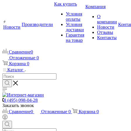
Как купить
Компания
Условия
О
оплаты
компании
Производители
Условия
Конта
Новости
Новости
доставки
Отзывы
Гарантия
Контакты
на товар
Сравнение
0
Отложенные
0
Корзина
0
Каталог
8 (495) 098-04-28
Заказать звонок
Сравнение
0
Отложенные
0
Корзина
0