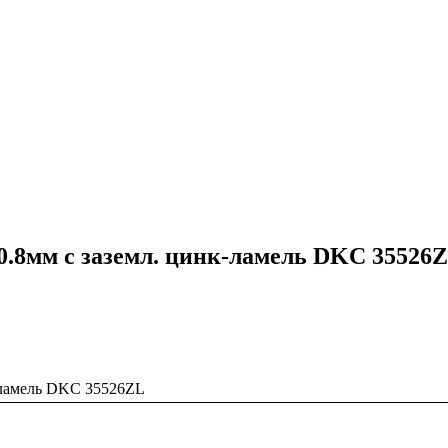
 0.8мм с заземл. цинк-ламель DKC 35526
к-ламель DKC 35526ZL