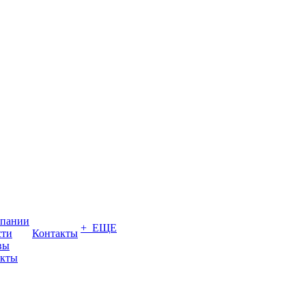
мпании
+ ЕЩЕ
сти
Контакты
вы
акты