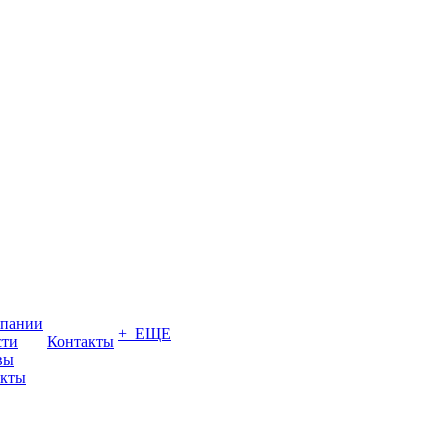
мпании
+ ЕЩЕ
сти
Контакты
вы
акты