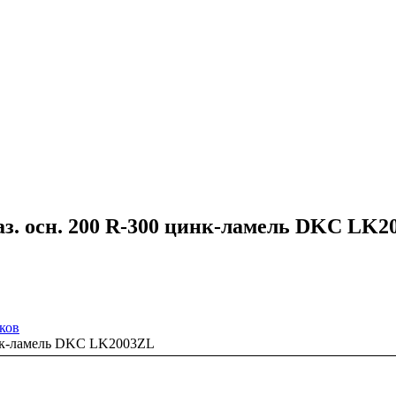
аз. осн. 200 R-300 цинк-ламель DKC LK
ков
цинк-ламель DKC LK2003ZL