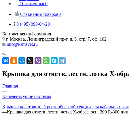
Отложенные
0
Сравнение товаров
0
8 (495) 098-04-28
Контактная информация
г. Москва, Ленинградский пр-т, д. 5, стр. 7, оф. 102
info@ksmsvet.ru
Крышка для ответв. лестн. лотка Х-обр
Главная
—
Кабеленесущие системы
—
Крышка крестовины/крестообразной секции для кабельных лот
—
Крышка для ответв. лестн. лотка Х-образ. осн. 200 R-300 