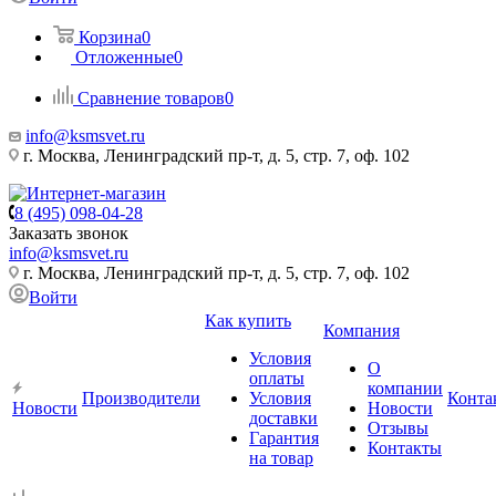
Корзина
0
Отложенные
0
Сравнение товаров
0
info@ksmsvet.ru
г. Москва, Ленинградский пр-т, д. 5, стр. 7, оф. 102
8 (495) 098-04-28
Заказать звонок
info@ksmsvet.ru
г. Москва, Ленинградский пр-т, д. 5, стр. 7, оф. 102
Войти
Как купить
Компания
Условия
О
оплаты
компании
Производители
Условия
Конта
Новости
Новости
доставки
Отзывы
Гарантия
Контакты
на товар