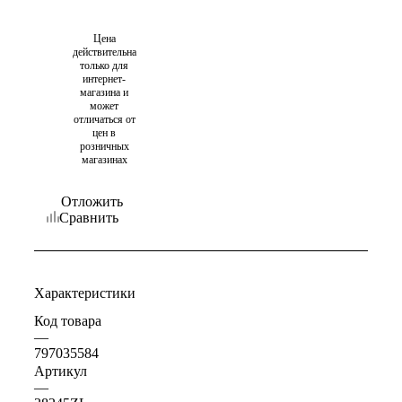
Цена
действительна
только для
интернет-
магазина и
может
отличаться от
цен в
розничных
магазинах
Отложить
Сравнить
Характеристики
Код товара
—
797035584
Артикул
—