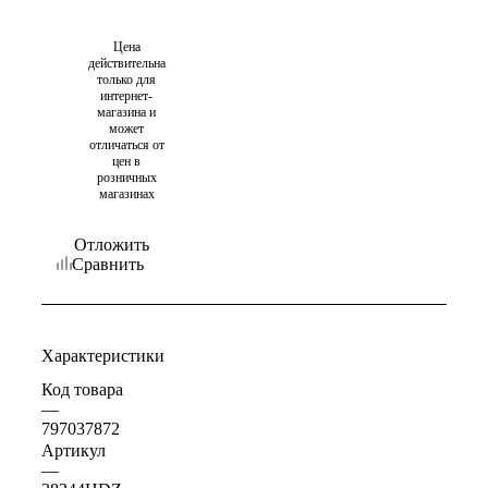
Цена
действительна
только для
интернет-
магазина и
может
отличаться от
цен в
розничных
магазинах
Отложить
Сравнить
Характеристики
Код товара
—
797037872
Артикул
—