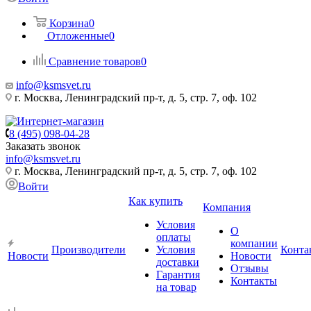
Корзина
0
Отложенные
0
Сравнение товаров
0
info@ksmsvet.ru
г. Москва, Ленинградский пр-т, д. 5, стр. 7, оф. 102
8 (495) 098-04-28
Заказать звонок
info@ksmsvet.ru
г. Москва, Ленинградский пр-т, д. 5, стр. 7, оф. 102
Войти
Как купить
Компания
Условия
О
оплаты
компании
Производители
Условия
Конта
Новости
Новости
доставки
Отзывы
Гарантия
Контакты
на товар