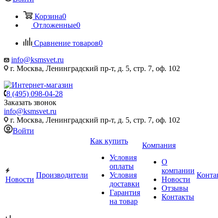
Корзина
0
Отложенные
0
Сравнение товаров
0
info@ksmsvet.ru
г. Москва, Ленинградский пр-т, д. 5, стр. 7, оф. 102
8 (495) 098-04-28
Заказать звонок
info@ksmsvet.ru
г. Москва, Ленинградский пр-т, д. 5, стр. 7, оф. 102
Войти
Как купить
Компания
Условия
О
оплаты
компании
Производители
Условия
Конта
Новости
Новости
доставки
Отзывы
Гарантия
Контакты
на товар