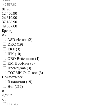
81.90
12 450.90
24 819.90
37 188.90
49 557.60
Бренд
ASD-electric (
2
)
DKC (
19
)
EKF (
3
)
IEK (
10
)
OBO Bettermann (
4
)
КМ-Профиль (
8
)
Промрукав (
3
)
СОЭМИ Ст.Оскол (
8
)
Показать все
В наличии (
19
)
Нет (
217
)
Длина
0. (
54
)