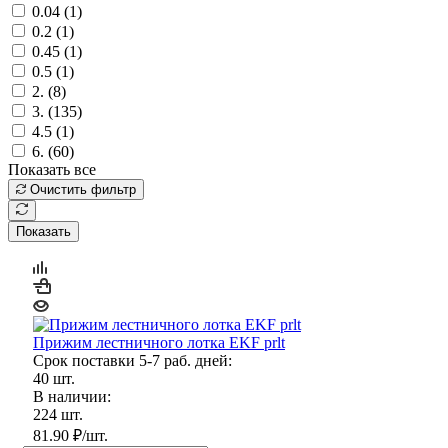
0.04 (
1
)
0.2 (
1
)
0.45 (
1
)
0.5 (
1
)
2. (
8
)
3. (
135
)
4.5 (
1
)
6. (
60
)
Показать все
Очистить фильтр
Показать
Прижим лестничного лотка EKF prlt
Срок поставки 5-7 раб. дней:
40 шт.
В наличии:
224 шт.
81.90
₽
/шт.